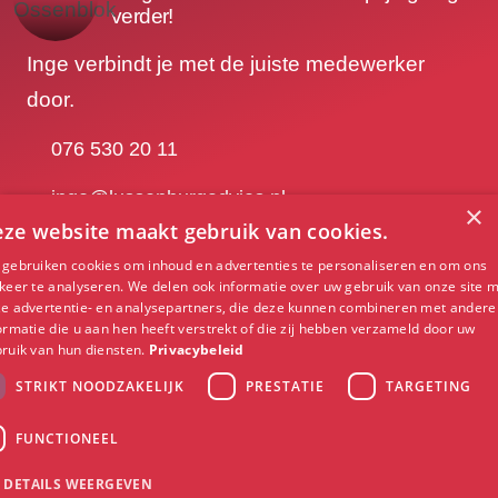
verder!
Inge verbindt je met de juiste medewerker
door.
076 530 20 11
inge@lussenburgadvies.nl
×
ze website maakt gebruik van cookies.
gebruiken cookies om inhoud en advertenties te personaliseren en om ons
Contact opnemen
keer te analyseren. We delen ook informatie over uw gebruik van onze site 
e advertentie- en analysepartners, die deze kunnen combineren met andere
ormatie die u aan hen heeft verstrekt of die zij hebben verzameld door uw
ruik van hun diensten.
Privacybeleid
Burgemeester
STRIKT NOODZAKELIJK
PRESTATIE
TARGETING
Kerstenslaan
076 564 20
16
42
FUNCTIONEEL
4837 BM
info@lussenburgadvies.nl
DETAILS WEERGEVEN
Breda