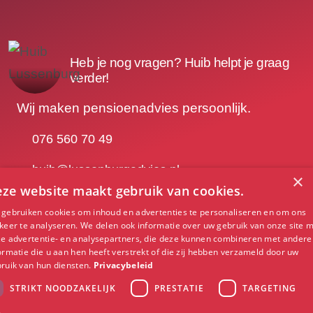
Heb je nog vragen? Huib helpt je graag
verder!
Wij maken pensioenadvies persoonlijk.
076 560 70 49
huib@lussenburgadvies.nl
×
ze website maakt gebruik van cookies.
gebruiken cookies om inhoud en advertenties te personaliseren en om ons
Contact opnemen
keer te analyseren. We delen ook informatie over uw gebruik van onze site 
e advertentie- en analysepartners, die deze kunnen combineren met andere
ormatie die u aan hen heeft verstrekt of die zij hebben verzameld door uw
ruik van hun diensten.
Privacybeleid
Burgemeester
STRIKT NOODZAKELIJK
PRESTATIE
TARGETING
Kerstenslaan
076 564 20