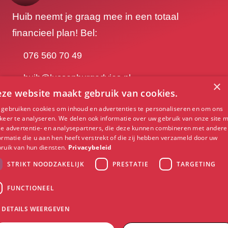
Huib neemt je graag mee in een totaal
financieel plan! Bel:
076 560 70 49
huib@lussenburgadvies.nl
×
ze website maakt gebruik van cookies.
gebruiken cookies om inhoud en advertenties te personaliseren en om ons
Contact opnemen
keer te analyseren. We delen ook informatie over uw gebruik van onze site 
e advertentie- en analysepartners, die deze kunnen combineren met andere
ormatie die u aan hen heeft verstrekt of die zij hebben verzameld door uw
ruik van hun diensten.
Privacybeleid
Burgemeester
STRIKT NOODZAKELIJK
PRESTATIE
TARGETING
Kerstenslaan
076 564 20
16
42
FUNCTIONEEL
4837 BM
info@lussenburgadvies.nl
DETAILS WEERGEVEN
Breda