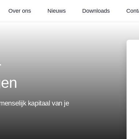
Over ons
Nieuws
Downloads
Cont
r
gen
nselijk kapitaal van je