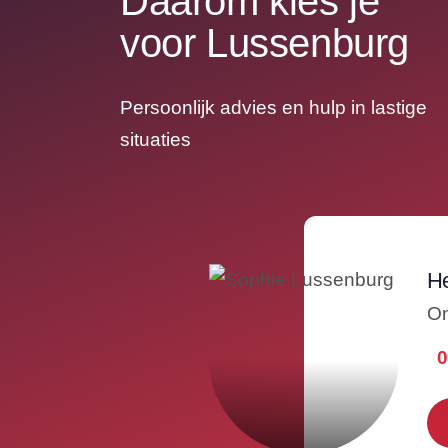
Daarom kies je
voor Lussenburg
Persoonlijk advies en hulp in lastige
situaties
He
On
0