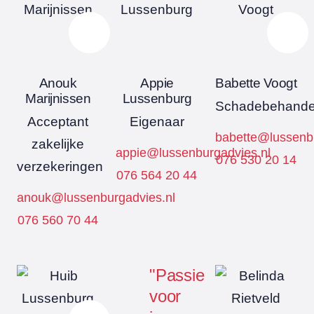
Anouk
Appie
Babette Voogt
Marijnissen
Lussenburg
Schadebehande
Acceptant
Eigenaar
babette@lussenbu
zakelijke
appie@lussenburgadvies.nl
076 530 20 14
verzekeringen
076 564 20 44
anouk@lussenburgadvies.nl
076 560 70 44
"Passie
voor