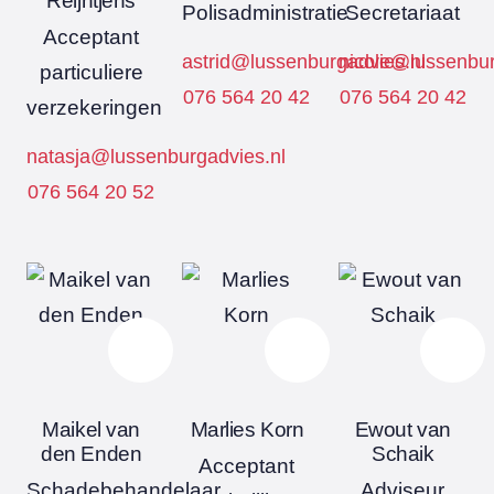
Reijntjens
Polisadministratie
Secretariaat
Acceptant
astrid@lussenburgadvies.nl
nicole@lussenbur
particuliere
076 564 20 42
076 564 20 42
verzekeringen
natasja@lussenburgadvies.nl
076 564 20 52
Maikel van
Marlies Korn
Ewout van
den Enden
Schaik
Acceptant
Schadebehandelaar
Adviseur