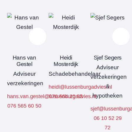
Hans van
Heidi
Sjef Segers
Gestel
Mosterdijk
Adviseur
Adviseur
Schadebehandelaar
verzekeringen
verzekeringen
&
heidi@lussenburgadvies.nl
hypotheken
hans.van.gestel@lussenburgadvies.nl
076 564 20 53
076 565 60 50
sjef@lussenburga
06 10 52 29
72