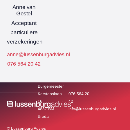
Anne van
Gestel
Acceptant
particuliere
verzekeringen
anne@lussenburgadvies.nl
076 564 20 42
Burgemeester
Kerstenslaan
076 564 20
16
42
4837 BM
info@lussenburgadvies.nl
Breda
© Lussenburg Advies