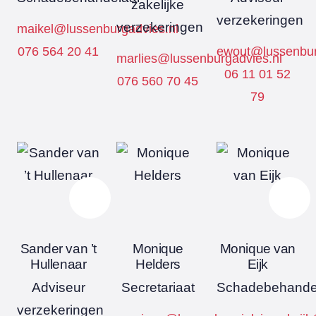
zakelijke
verzekeringen
verzekeringen
maikel@lussenburgadvies.nl
076 564 20 41
ewout@lussenbur
marlies@lussenburgadvies.nl
06 11 01 52
076 560 70 45
79
Sander van ’t
Monique
Monique van
Hullenaar
Helders
Eijk
Adviseur
Secretariaat
Schadebehande
verzekeringen