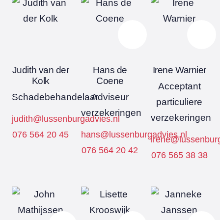
Judith van der
Hans de
Irene Warnier
Kolk
Coene
Acceptant
Schadebehandelaar
Adviseur
particuliere
verzekeringen
verzekeringen
judith@lussenburgadvies.nl
076 564 20 45
hans@lussenburgadvies.nl
irene@lussenburg
076 564 20 42
076 565 38 38