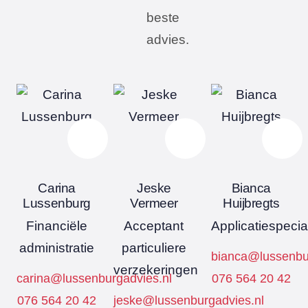
beste
advies.
Carina
Jeske
Bianca
Lussenburg
Vermeer
Huijbregts
Financiële
Acceptant
Applicatiespecial
administratie
particuliere
bianca@lussenbu
verzekeringen
carina@lussenburgadvies.nl
076 564 20 42
076 564 20 42
jeske@lussenburgadvies.nl