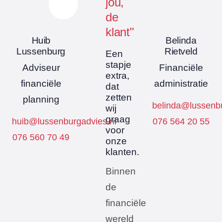
jou,
de
klant"
Huib
Belinda
Lussenburg
Rietveld
Een
stapje
Adviseur
Financiële
extra,
financiële
administratie
dat
zetten
planning
belinda@lussenbu
wij
graag
huib@lussenburgadvies.nl
076 564 20 55
voor
076 560 70 49
onze
klanten.
Binnen
de
financiële
wereld