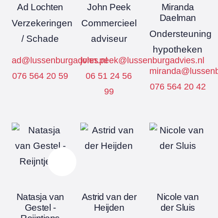
Ad Lochten
John Peek
Miranda
Daelman
Verzekeringen
Commercieel
Ondersteuning
/ Schade
adviseur
hypotheken
ad@lussenburgadvies.nl
john.peek@lussenburgadvies.nl
miranda@lussenb
076 564 20 59
06 51 24 56
076 564 20 42
99
Natasja van
Astrid van der
Nicole van
Gestel -
Heijden
der Sluis