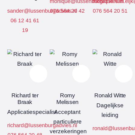
monique@lussenburgadvies.nl
monique.van.eijk
sander@lussenburgadvies.nl
076 564 20 42
076 564 20 51
06 12 41 61
19
Richard ter
Romy
Ronald Witte
Braak
Melissen
Dagelijkse
Applicatiespecialist
Acceptant
leiding
particuliere
richard@lussenburgadvies.nl
ronald@lussenbur
verzekeringen
076 564 20 48