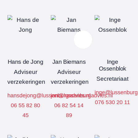
Hans de Jong
Jan Biemans
Inge
Ossenblok
Adviseur
Adviseur
Secretariaat
verzekeringen
verzekeringen
inge@lussenburga
hansdejong@lussenburgadvies.nl
jan@lussenburgadvies.nl
076 530 20 11
06 55 82 80
06 82 54 14
45
89