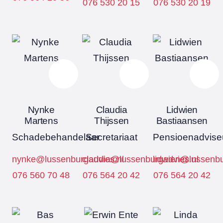
076 530 20 15
076 530 20 19
Nynke
Claudia
Lidwien
Martens
Thijssen
Bastiaansen
Schadebehandelaar
Secretariaat
Pensioenadvise
nynke@lussenburgadvies.nl
claudia@lussenburgadvies.nl
lidwien@lussenbu
076 560 70 48
076 564 20 42
076 564 20 42