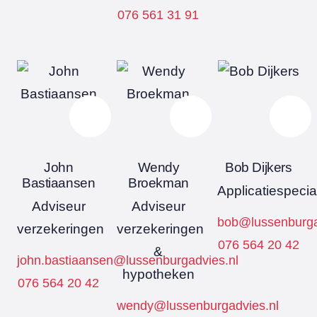
076 561 31 91
John
Wendy
Bob Dijkers
Bastiaansen
Broekman
Applicatiespecial
Adviseur
Adviseur
bob@lussenburga
verzekeringen
verzekeringen
076 564 20 42
&
john.bastiaansen@lussenburgadvies.nl
hypotheken
076 564 20 42
wendy@lussenburgadvies.nl