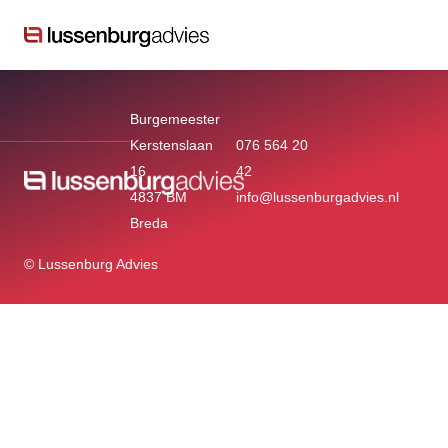
Burgemeester
Kerstenslaan
076 564 20
16
42
4837 BM
info@lussenburgadvies.nl
Breda
© Lussenburg Advies