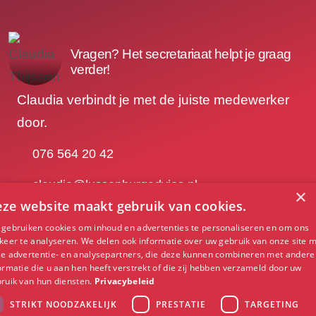
Vragen? Het secretariaat helpt je graag
verder!
Claudia verbindt je met de juiste medewerker
door.
076 564 20 42
claudia@lussenburgadvies.nl
×
ze website maakt gebruik van cookies.
gebruiken cookies om inhoud en advertenties te personaliseren en om ons
Contact opnemen
keer te analyseren. We delen ook informatie over uw gebruik van onze site 
e advertentie- en analysepartners, die deze kunnen combineren met andere
ormatie die u aan hen heeft verstrekt of die zij hebben verzameld door uw
ruik van hun diensten.
Privacybeleid
Burgemeester
STRIKT NOODZAKELIJK
PRESTATIE
TARGETING
Kerstenslaan
076 564 20