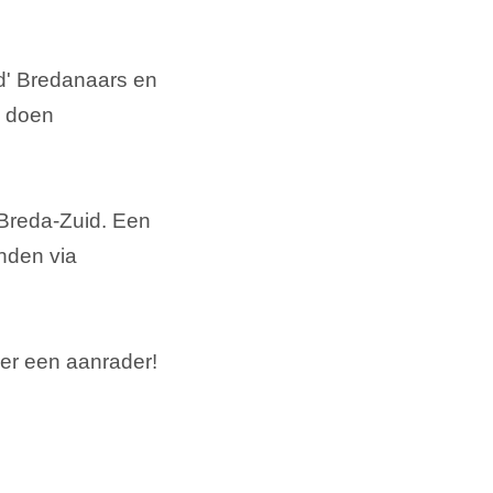
d' Bredanaars en
d doen
 Breda-Zuid. Een
inden via
er een aanrader!