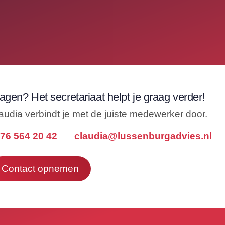
agen? Het secretariaat helpt je graag verder!
audia verbindt je met de juiste medewerker door.
76 564 20 42
claudia@lussenburgadvies.nl
Contact opnemen