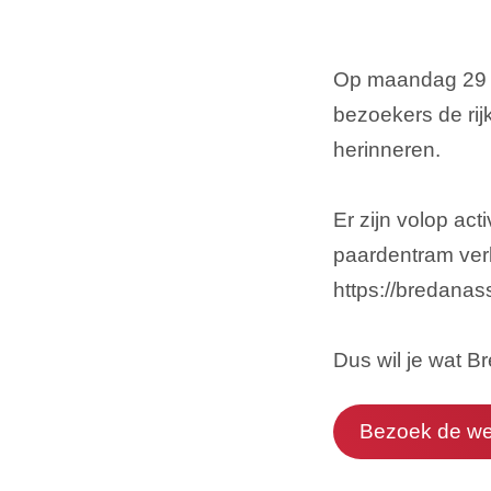
Op maandag 29 m
bezoekers de rijk
herinneren.
Er zijn volop ac
paardentram verb
https://bredanas
Dus wil je wat 
Bezoek de we