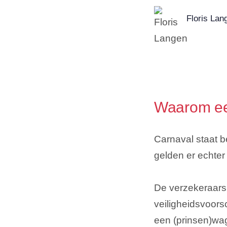
Floris Lan
Waarom ee
Carnaval staat b
gelden er echter 
De verzekeraars
veiligheidsvoors
een (prinsen)wa