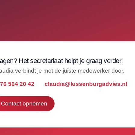
agen? Het secretariaat helpt je graag verder!
audia verbindt je met de juiste medewerker door.
76 564 20 42
claudia@lussenburgadvies.nl
Contact opnemen