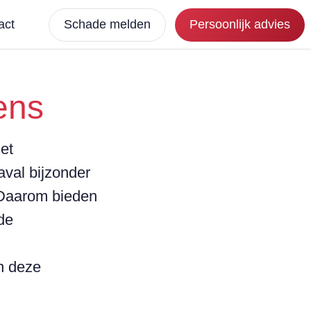
act
Schade melden
Persoonlijk advies
ens
et
aval bijzonder
 Daarom bieden
de
an deze